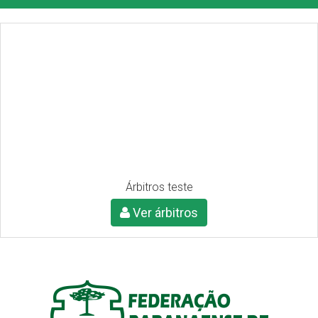
Árbitros teste
Ver árbitros